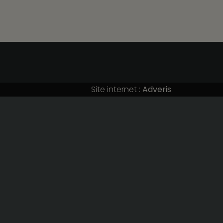
s
 sur le
Site internet :
Adveris