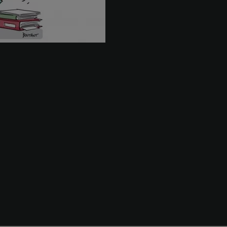
Nos métiers
Transformation de la direction
Évaluations & Transa
financière
services
Comptabilité & Finance
Pilotage de la perf
financière
Audit légal
Audit contractuel