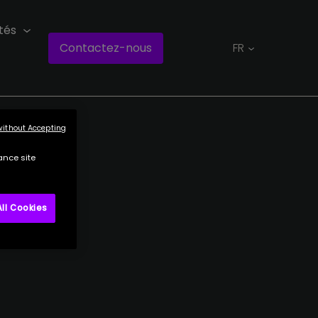
tés
Contactez-nous
FR
without Accepting
ance site
ll Cookies