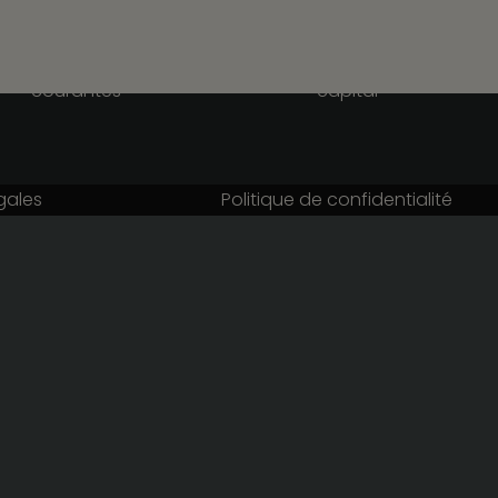
Paie
Ressources Humaine
Opérations juridiques
Opérations juridiques
courantes
capital
gales
Politique de confidentialité