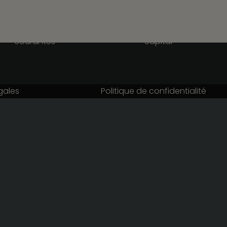
Paie
Ressources Humaine
Opérations juridiques
Opérations juridiques
courantes
capital
gales
Politique de confidentialité