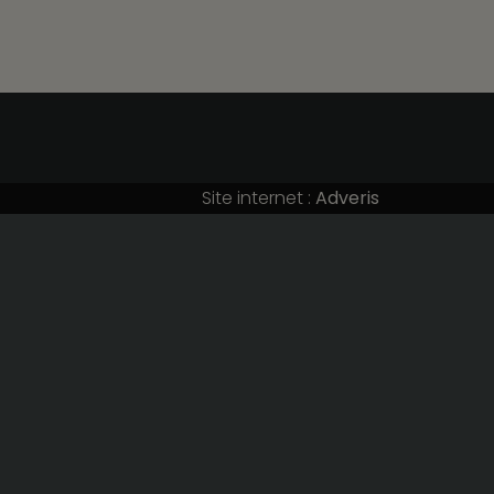
s
 sur le
Site internet :
Adveris