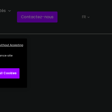
tés
Contactez-nous
FR
without Accepting
ance site
ll Cookies