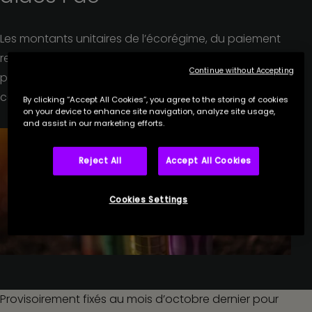
Les montants unitaires de l’écorégime, du paiement
redistributif et de l’aide complémentaire au revenu
Continue without Accepting
pour les jeunes agriculteurs au titre de la
campagne 2025 ont été revus à la hausse.
By clicking “Accept All Cookies”, you agree to the storing of cookies
on your device to enhance site navigation, analyze site usage,
and assist in our marketing efforts.
Reject All
Accept All Cookies
Cookies Settings
Provisoirement fixés au mois d’octobre dernier pour