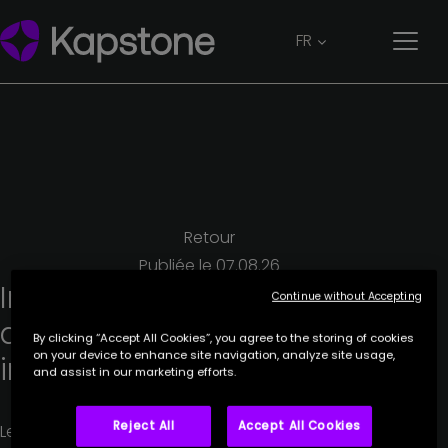
FR
Retour
Publiée le
07.08.26
Indemnisation
chômage
Continue without Accepting
des
travailleurs
By clicking “Accept All Cookies”, you agree to the storing of cookies
on your device to enhance site navigation, analyze site usage,
indépendants
and assist in our marketing efforts.
Reject All
Accept All Cookies
Les travailleurs indépendants peuvent désormais