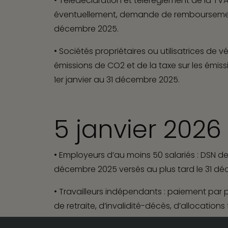
• Télédéclaration et télérèglement de la 
éventuellement, demande de remboursement 
décembre 2025.
Votre partenaire de confiance.
•
Sociétés propriétaires ou utilisatrices de vé
émissions de CO2 et de la taxe sur les émis
1
er
janvier au 31 décembre 2025.
5 janvier 2026
•
Employeurs d’au moins 50 salariés :
DSN de 
décembre 2025 versés au plus tard le 31 déce
•
Travailleurs indépendants :
paiement par pr
de retraite, d’invalidité-décès, d’allocation
©2026
Kapstone
Mentions lé