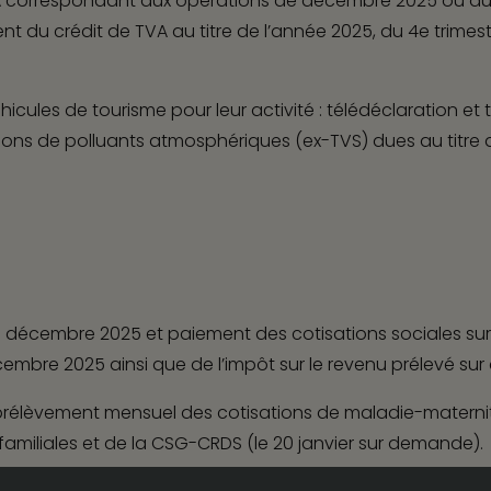
TVA correspondant aux opérations de décembre 2025 ou du
du crédit de TVA au titre de l’année 2025, du 4
e
trimes
Transformation de la direction
Évaluations & Transa
financière
services
hicules de tourisme pour leur activité :
télédéclaration et t
Comptabilité & Finance
Pilotage de la perf
sions de polluants atmosphériques (ex-TVS) dues au titre d
financière
Audit légal
Audit contractuel
Paie
Ressources Humaine
Opérations juridiques
Opérations juridiques
décembre 2025 et paiement des cotisations sociales sur 
courantes
capital
mbre 2025 ainsi que de l’impôt sur le revenu prélevé sur c
élèvement mensuel des cotisations de maladie-maternité,
s familiales et de la CSG-CRDS (le 20 janvier sur demande).
gales
Politique de confidentialité