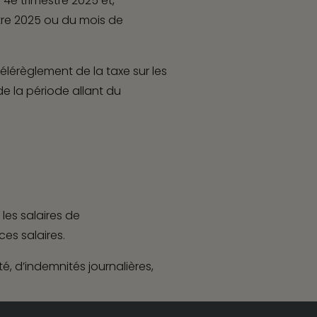
 4
e
trimestre 2025 et,
tre 2025 ou du mois de
ction
Qui sommes-nous
élérèglement de la taxe sur les
Carrière
ormance
e la période allant du
Actualités Kapstone
Contact
s
 sur le
les salaires de
es salaires.
 d’indemnités journalières,
Site internet :
Adveris