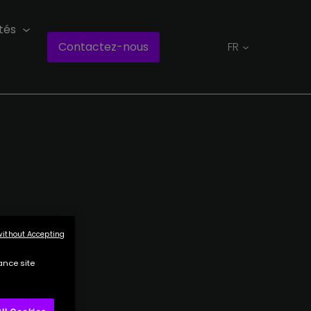
tés
Contactez-nous
FR
without Accepting
ance site