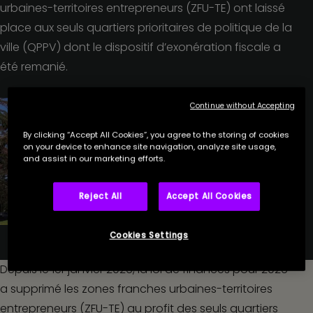
urbaines-territoires entrepreneurs (ZFU-TE) ont laissé
place aux seuls quartiers prioritaires de politique de la
ville (QPPV) dont le dispositif d’exonération fiscale a
été remanié.
Continue without Accepting
By clicking “Accept All Cookies”, you agree to the storing of cookies
on your device to enhance site navigation, analyze site usage,
and assist in our marketing efforts.
Reject All
Accept All Cookies
Cookies Settings
Depuis le 1
er
janvier 2026, la loi de finances pour 2026
a supprimé les zones franches urbaines-territoires
entrepreneurs (ZFU-TE) au profit des seuls quartiers