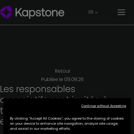
FR
Retour
Publiée le
09.08.26
Les
responsables
associatifs
sont
invités
à
Continue without Accepting
témoigner
de
leur
expérience
By clicking “Accept All Cookies”, you agree to the storing of cookies
on your device to enhance site navigation, analyze site usage,
and assist in our marketing efforts.