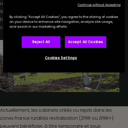
une maison de santé pluriprofessionnelle (MSP)
Continue without Accepting
située en ZFRR ou en ZFRR+ peuvent, en principe,
By clicking “Accept All Cookies”, you agree to the storing of cookies
bénéficier du dispositif d’exonération fiscale
on your device to enhance site navigation, analyze site usage,
correspondant.
and assist in our marketing efforts.
Reject All
Accept All Cookies
Cookies Settings
Actuellement, les cabinets créés ou repris dans les
zones France ruralités revitalisation (ZFRR ou ZFRR+)
peuvent bénéficier, à titre temporaire et sous