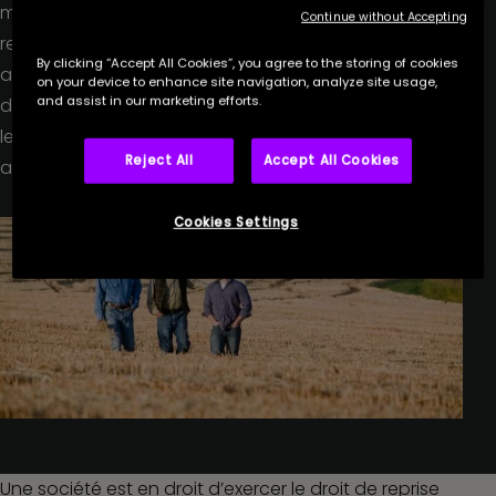
membres d’une même famille peut exercer le droit de
Continue without Accepting
reprise sur des terres agricoles données à bail sans
By clicking “Accept All Cookies”, you agree to the storing of cookies
avoir à respecter la double condition d’ancienneté
on your device to enhance site navigation, analyze site usage,
and assist in our marketing efforts.
des apports et de détention des parts sociales par
les associés, elle doit néanmoins avoir un objet
Reject All
Accept All Cookies
agricole.
Cookies Settings
Une société est en droit d’exercer le droit de reprise