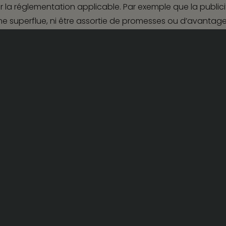
a réglementation applicable. Par exemple que la publicit
me superflue, ni être assortie de promesses ou d’avanta
gales
Politique de confidentialité
mmunications qui ne sont pas concernées par le dépôt auprè
ue à un vétérinaire ou les informations sanitaires. Et, il 
er, numérique…), les types de contenus (mentions obligato