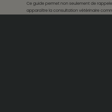
Ce guide permet non seulement de rappeler l
apparaître la consultation vétérinaire com
©2026
Kapstone
Mentions lé
soit. Mais il fait aussi le point sur les co
correspondance d’un laboratoire pharmaceutiq
supports possibles pour les publicités (papi
Copyright : Les Echos Publishing 2014