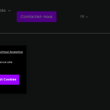
tés
Contactez-nous
FR
without Accepting
ance site
ll Cookies