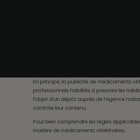
Votre partenaire de confiance.
En principe, la publicité de médicaments vété
professionnels habilités à prescrire les méd
l’objet d’un dépôt auprès de l’Agence nation
contrôle leur contenu.
Pour bien comprendre les règles applicables
matière de médicaments vétérinaires.