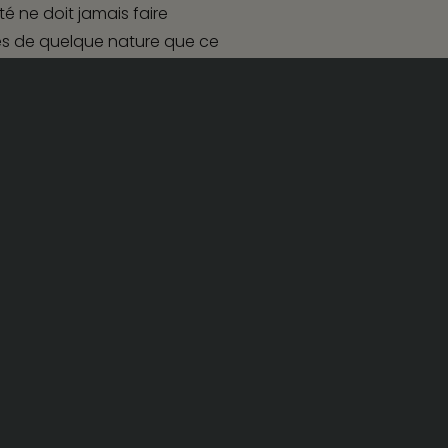
é ne doit jamais faire
ges de quelque nature que ce
Site internet :
Adveris
s de l’Anses, comme la
informe sur les différents
ires…).