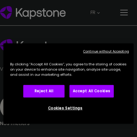
BMB SYSTEMS
FR
6 juillet 2023
Continue without Accepting
By clicking “Accept All Cookies”, you agree to the storing of cookies
Votre partenaire de confiance.
on your device to enhance site navigation, analyze site usage,
and assist in our marketing efforts.
Reject All
Accept All Cookies
Cookies Settings
Nos métiers