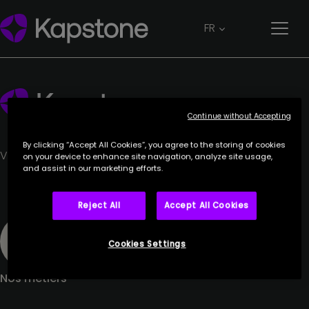
CIEL ROUGE
FR
4 juillet 2023
Continue without Accepting
By clicking “Accept All Cookies”, you agree to the storing of cookies
Votre partenaire de confiance.
on your device to enhance site navigation, analyze site usage,
and assist in our marketing efforts.
Reject All
Accept All Cookies
Cookies Settings
Nos métiers