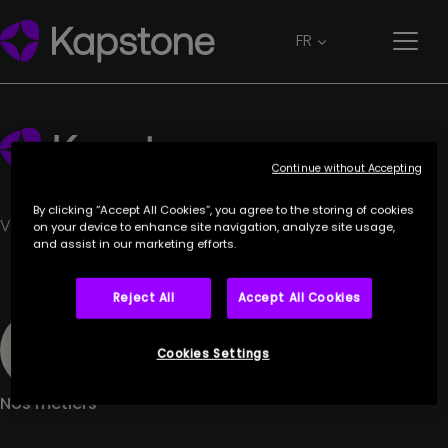
IMH INTERNATIONAL MATERIAL HANDLING
FR
4 juillet 2023
Continue without Accepting
By clicking “Accept All Cookies”, you agree to the storing of cookies
Votre partenaire de confiance.
on your device to enhance site navigation, analyze site usage,
and assist in our marketing efforts.
Reject All
Accept All Cookies
Cookies Settings
Nos métiers