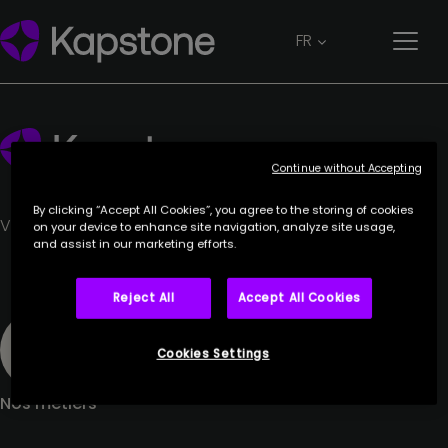
KEYYO
FR
30 mai 2023
Continue without Accepting
By clicking “Accept All Cookies”, you agree to the storing of cookies
Votre partenaire de confiance.
on your device to enhance site navigation, analyze site usage,
and assist in our marketing efforts.
Reject All
Accept All Cookies
Cookies Settings
Nos métiers