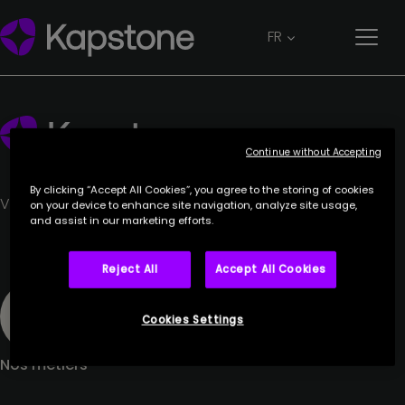
Erin Rouchon
FR
10 septembre 2024
Continue without Accepting
By clicking “Accept All Cookies”, you agree to the storing of cookies
Votre partenaire de confiance.
on your device to enhance site navigation, analyze site usage,
and assist in our marketing efforts.
Reject All
Accept All Cookies
Cookies Settings
Nos métiers