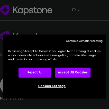
Etienne Lesage
FR
17 janvier 2024
Continue without Accepting
By clicking “Accept All Cookies”, you agree to the storing of cookies
Votre partenaire de confiance.
on your device to enhance site navigation, analyze site usage,
and assist in our marketing efforts.
Reject All
Accept All Cookies
Cookies Settings
Nos métiers