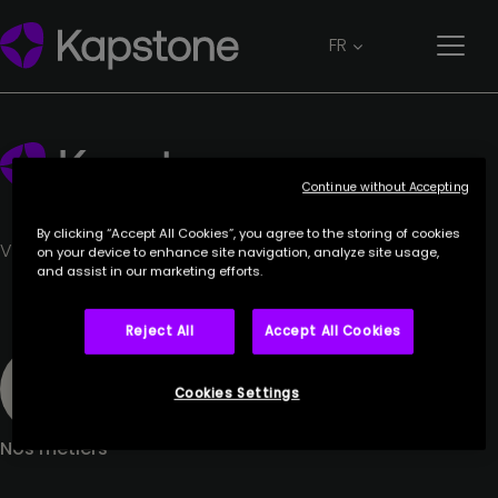
Sacha Ivanovic
FR
20 avril 2023
Continue without Accepting
By clicking “Accept All Cookies”, you agree to the storing of cookies
Votre partenaire de confiance.
on your device to enhance site navigation, analyze site usage,
and assist in our marketing efforts.
Reject All
Accept All Cookies
Cookies Settings
Nos métiers