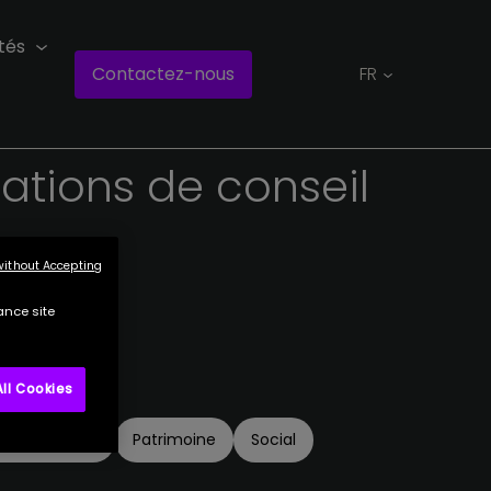
tés
Contactez-nous
FR
tations
de
conseil
s.
without Accepting
ance site
ll Cookies
e de l'expert
Patrimoine
Social