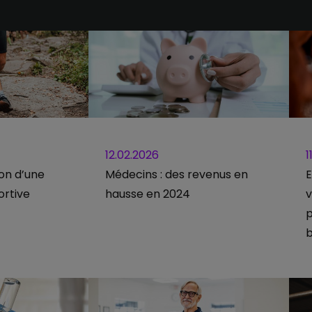
12.02.2026
1
ion d’une
Médecins : des revenus en
E
ortive
hausse en 2024
v
p
b