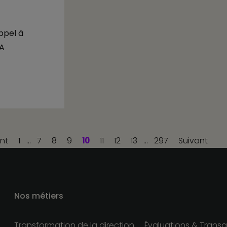
ppel à
SA
nt
1
…
7
8
9
10
11
12
13
…
297
Suivant
Nos métiers
Transformation de la direction
Évaluations & Transa