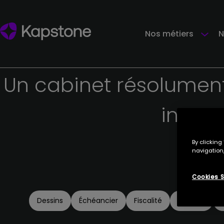
Nos métiers
N
Un
cabinet
résolumen
innov
By clicking
navigation,
Cookies S
Dessins
Échéancier
Fiscalité
Gestion