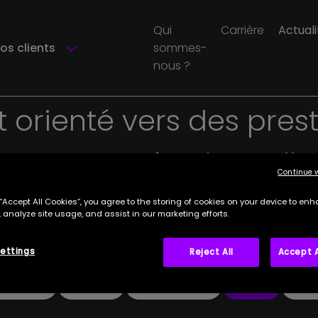
Qui
Carrière
Actuali
os clients
sommes-
nous ?
Actualités
techniques
t
orienté
vers
des
pres
antes
et
opérationnelle
Continue 
 “Accept All Cookies”, you agree to the storing of cookies on your device to enh
 analyze site usage, and assist in our marketing efforts.
ettings
Reject All
Accept A
Tout
High-tech
Juridique
Loi de finances
Métiers
Minut