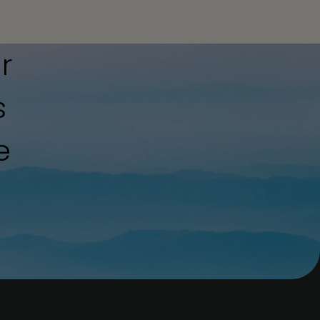
r
s
e