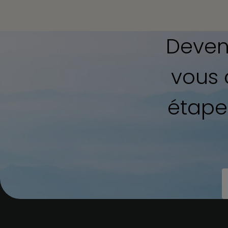
Deveni
vous
étapes