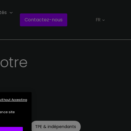
tés
Contactez-nous
FR
otre
without Accepting
ance site
Start-up
TPE & indépendants