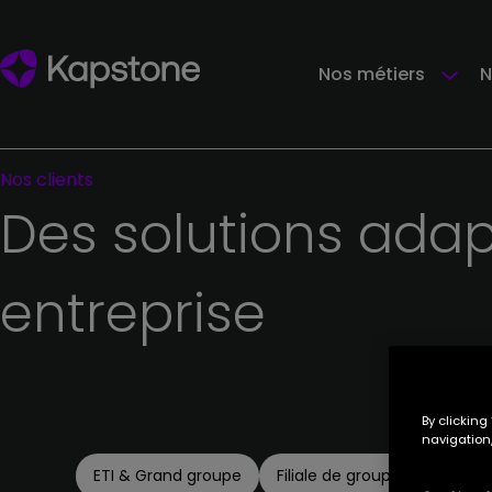
Nos métiers
N
Nos
clients
Des
solutions
adap
entreprise
By clicking
navigation,
ETI & Grand groupe
Filiale de groupe étranger