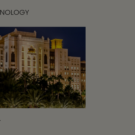
HNOLOGY
T