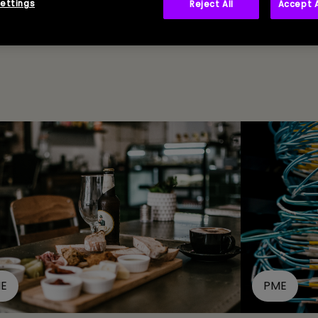
ettings
Reject All
Accept A
E
PME