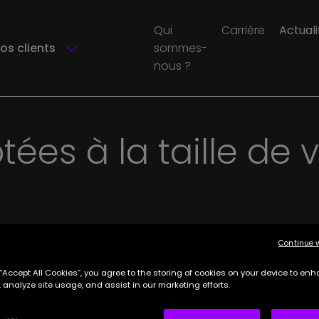
Qui
Carrière
Actuali
os clients
sommes-
nous ?
tées
à
la
taille
de
v
Continue 
 “Accept All Cookies”, you agree to the storing of cookies on your device to enh
Tout
 analyze site usage, and assist in our marketing efforts.
Filiale de groupe français
PME
Secteur non-Marchand