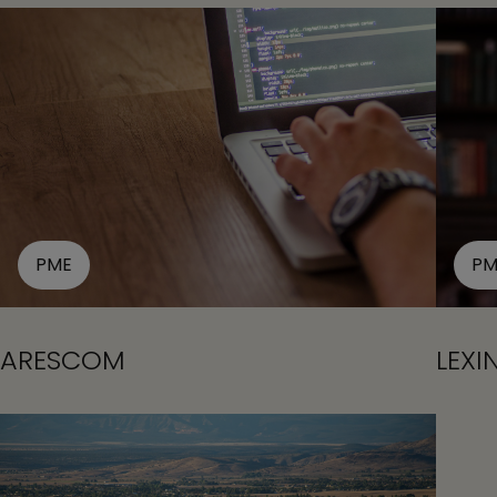
PME
PM
ARESCOM
LEXI