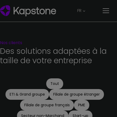
FR
Nos
clients
Des
solutions
adaptées
à
la
taille
de
votre
entreprise
Tout
ETI & Grand groupe
Filiale de groupe étranger
Filiale de groupe français
PME
Secteur non-Marchand
Start-up