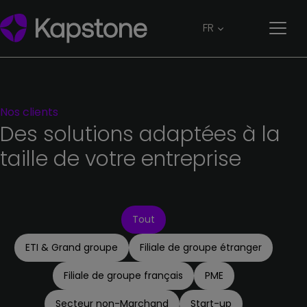
FR
Nos
clients
Des
solutions
adaptées
à
la
taille
de
votre
entreprise
Tout
ETI & Grand groupe
Filiale de groupe étranger
Filiale de groupe français
PME
Secteur non-Marchand
Start-up